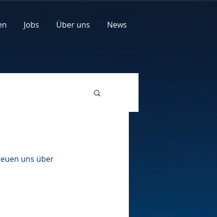
en
Jobs
Über uns
News
reuen uns über 