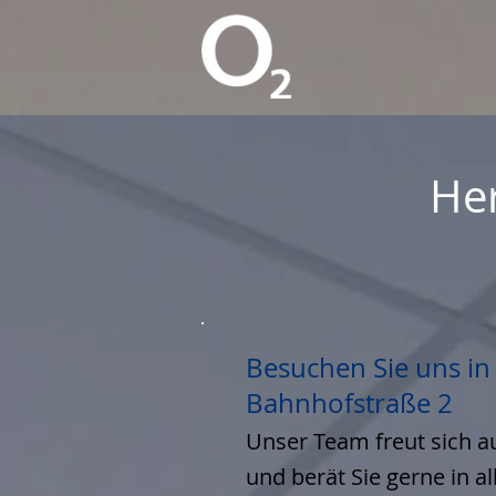
He
Besuchen Sie uns in
Bahnhofstraße 2
Unser Team freut sich a
und berät Sie gerne in al