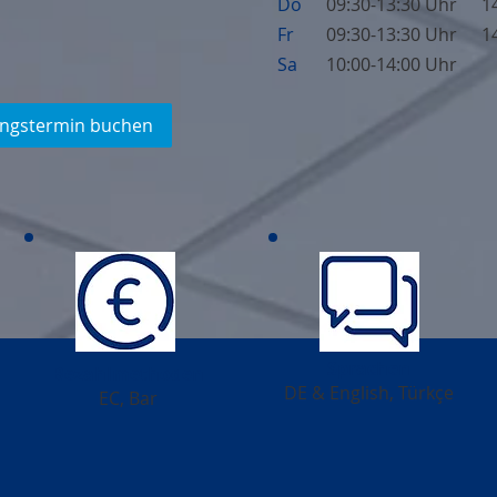
Do
09:30-13:30 Uhr
1
Fr
09:30-13:30 Uhr
1
Sa
10:00-14:00 Uhr
ngstermin buchen
Sprachen
Bezahlmethoden
DE & English, Türkçe
EC, Bar