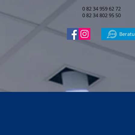
0 82 34 959 62 72
0 82 34 802 95 50
Beratu