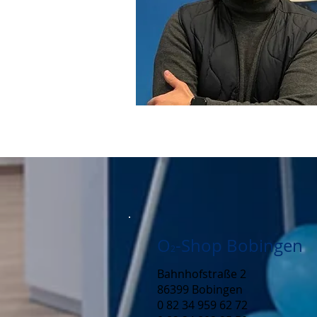
O
-Shop Bobingen
2
Bahnhofstraße 2
86399 Bobingen
0 82 34 959 62 72