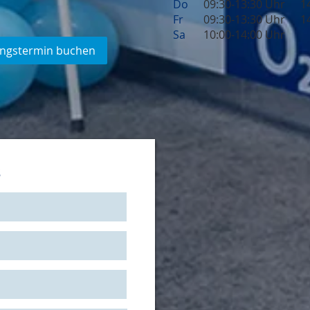
Do
09:30-13:30 Uhr
1
Fr
09:30-13:30 Uhr
1
Sa
10:00-14:00 Uhr
ngstermin buchen
s