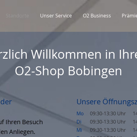
Standorte
Unser Service
O2 Business
Prämi
rzlich Willkommen in Ih
O2-Shop Bobingen
 der
Unsere Öffnungsz
Mo
09:30-13:30 Uhr
1
uf Ihren Besuch
Di
09:30-13:30 Uhr
1
Mi
09:30-13:30 Uhr
1
len Anliegen.